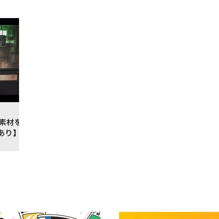
実写素材を
Pあり】