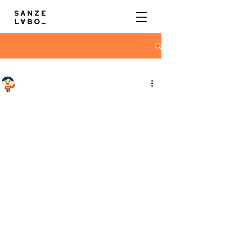
【122-5】ms Halftoneでワイプアニメーションを作る方法【AEPあり】